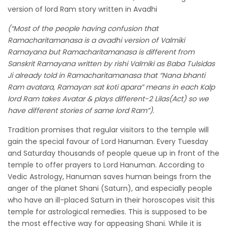
version of lord Ram story written in Avadhi
(“Most of the people having confusion that
Ramacharitamanasa is a avadhi version of Valmiki
Ramayana but Ramacharitamanasa is different from
Sanskrit Ramayana written by rishi Valmiki as Baba Tulsidas
Ji already told in Ramacharitamanasa that “Nana bhanti
Ram avatara, Ramayan sat koti apara” means in each Kalp
lord Ram takes Avatar & plays different-2 Lilas(Act) so we
have different stories of same lord Ram”)
.
Tradition promises that regular visitors to the temple will
gain the special favour of Lord Hanuman. Every Tuesday
and Saturday thousands of people queue up in front of the
temple to offer prayers to Lord Hanuman. According to
Vedic Astrology, Hanuman saves human beings from the
anger of the planet Shani (Saturn), and especially people
who have an ill-placed Saturn in their horoscopes visit this
temple for astrological remedies. This is supposed to be
the most effective way for appeasing Shani. While it is