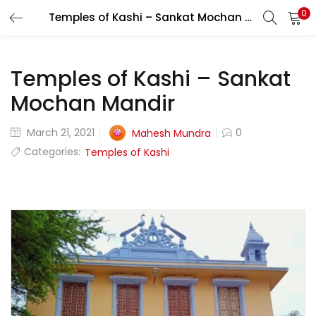
0
Temples of Kashi – Sankat Mochan Mandir
LOGIN
REGISTER
Temples of Kashi – Sankat
Enter your username and password to login.
Mochan Mandir
March 21, 2021
0
Mahesh Mundra
Categories:
Temples of Kashi
Login with your Social ID
Remember me
Login
Lost password?