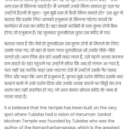
आप राम से मिलना चाहते हैं? मैं आपको उनसे मिला सकता हूं।’ इस पर
उन्होंने हैरानी से पूछा- ‘तुम मुझे राम से कैसे मिला सकते हो?’ उस भूत ने
बताया कि इसके लिए आपको हनुमान से मिलना पड़ेगा। काशी के
कर्णघंटा में राम का मंदिर है। वहां सबसे आखिरी में एक कुष्ठ रोगी बैठा
होगा, वो हनुमान हैं। यह सुनकर तुलसीदास तुरंत उस मंदिर में गए।
बताया जाता है कि जैसे ही तुलसीदास उस कुष्ठ रोगी से मिलने के लिए
उसके पास गए, वो वहां से चला गया। तुलसीदास भी उनके पीछे-पीछे
चलते रहे। आज जिस क्षेत्र को अस्सी कहा जाता है, उसे पहले आनद कानन
वन कहते थे। यहां पहुंचने पर उन्होंने सोचा कि अब तो जंगल आ गया है,
पता नहीं यह व्यक्ति कहां तक जाएगा। ऐसे में उन्होंने उसके पैर पकड़
लिए और कहा कि आप ही हनुमान हैं, कृप्या मुझे दर्शन दीजिए। इसके बाद
बजरंग बली ने उन्हें दर्शन दिया और उनके आग्रह करने पर मिट्टी का रूप
धारण कर यहीं स्थापित हो गए, जो आज संकट मोचन मंदिर के नाम से
जाना जाता है।
It is believed that the temple has been built on the very
spot where Tulsidas had a vision of Hanuman. Sankat
Mochan Temple was founded by Tulsidas who was the
author of the Ramacharitamanasa, which is the greatest