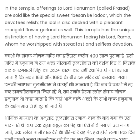
In the temple, offerings to Lord Hanuman (called Prasad)
are sold like the special sweet “besan ke ladoo”, which the
devotees relish; the idol is also decked with a pleasant
marigold flower garland as well. This temple has the unique
distinction of having Lord Hanuman facing his Lord, Rama,
whom he worshipped with steadfast and selfless devotion.
काशी के संकट मोचन मंदिर का इतिहास करीब 400 साल पुराना है। इसी
मंदिर में हनुमान ने राम भक्त गोस्वामी तुलसीदास को दर्शन दिए थे, जिसके
बाद बजरंगबली मिट्टी का स्वरूप धारण कर यहीं स्थापित हो गए। बताया
जाता है कि संवत 1631 और 1680 के बीच इस मंदिर को बनवाया गया।
इसकी स्थापना तुलसीदास ने कराई थी। मान्यता है कि जब वे काशी में रह
कर रामचरितमानस लिख रहे थे, तब उनके प्रेरणा स्त्रोत संकट मोचन
हनुमान थे। कहा जाता है कि यहां आने वाले भक्तों के सभी कष्‍ट हनुमान
के दर्शन मात्र से ही दूर हो जाते हैं।
धार्मिक मान्यता के अनुसार, तुलसीदास स्नान-दान के बाद गंगा के उस
पार जाते थे। वहां एक सूखा बबूल का पेड़ था। ऐसे में वे जब भी उस जगह
जाते, एक लोटा पानी डाल देते थे। धीरे-धीरे वह पेड़ हरा होने लगा। एक दिन
पानी डालते समय तुलसीदास को पेड़ पर भूत मिला। उसने कहा- ‘क्या