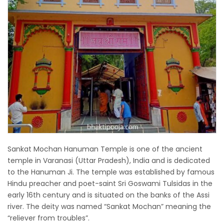
Sankat Mochan Hanuman Temple is one of the ancient
temple in Varanasi (Uttar Pradesh), India and is dedicated
to the Hanuman Ji. The temple was established by famous
Hindu preacher and poet-saint Sri Goswami Tulsidas in the
early 16th century and is situated on the banks of the Assi
river. The deity was named “Sankat Mochan” meaning the
“reliever from troubles”.