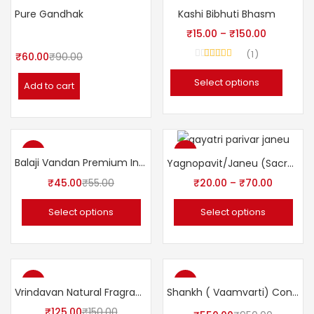
-33%
Top
Pure Gandhak
Kashi Bibhuti Bhasm
₹
15.00
–
₹
150.00
1
₹
60.00
₹
90.00
Rated
5.00
out of 5
Select options
Add to cart
-18%
-42%
Balaji Vandan Premium Incense Sticks 110gms
Yagnopavit/Janeu (Sacred thread)
₹
45.00
₹
55.00
₹
20.00
–
₹
70.00
Select options
Select options
-17%
-42%
Vrindavan Natural Fragrance Spray
Shankh ( Vaamvarti) Conch Shell Sound
₹
125.00
₹
150.00