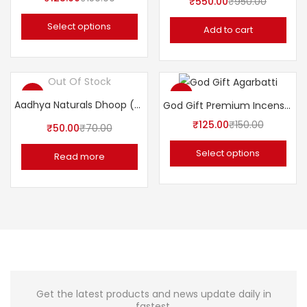
₹
550.00
₹
950.00
Select options
Add to cart
Out Of Stock
-29%
-17%
Aadhya Naturals Dhoop (purifying your body mind soul & planets)
God Gift Premium Incense Sticks 250gms.
₹
125.00
₹
150.00
₹
50.00
₹
70.00
Select options
Read more
Get the latest products and news update daily in
fastest.