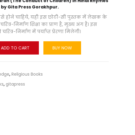
aran (The Conduct of Children) in Hindi Rhymes
 by Gita Press Gorakhpur.
होने चाहिये, यही इस छोटी-सी पुस्तक में लेखक के
 चरित्र-निर्माण शिक्षा का प्राण है, मुख्य अंग है। इस
रित्र-निर्माण में पर्याप्त प्रेरणा मिलेगी।
ADD TO CART
BUY NOW
edge
,
Religious Books
ks
,
gitapress