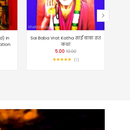
d) in
Sai Baba Vrat Katha साईं बाबा व्रत
कल्य
lation
कथा
Sr
5.00
10.00
1
Rated
5.00
out of 5