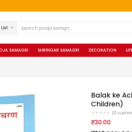
List
OJA SAMAGRI
SHRINGAR SAMAGRI
DECORATION
LI
Balak ke Ac
Children)
(
0
custom
₹
30.00