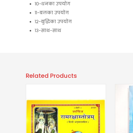
१०-धनका उपयोग
११-बलका उपयोग
१२-बुद्धिका उपयोग
१३-साथ-साथ
Related Products