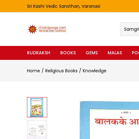
Sri Kashi Vedic Sansthan, Varanasi
Samgri 
RUDRAKSH
BOOKS
GEMS
MALAS
PO
Home
Religious Books
Knowledge