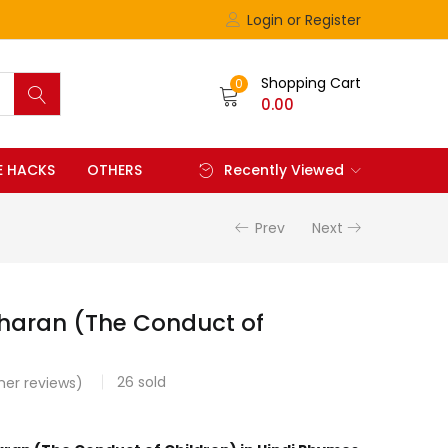
Login or Register
Shopping Cart
0
0.00
FE HACKS
OTHERS
Recently Viewed
Prev
Next
haran (The Conduct of
26
sold
er reviews)