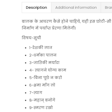
Description
Additional information
Bra
बालक के आचरण कैसे होने चाहिये, यही इस छोटी-सी पुस्त
निर्माण में पर्याप्त प्रेरणा मिलेगी।
विषय-सूची
१-देशकी लाज
२-धर्मका पालन
३-जातिकी मर्यादा
४- त्यागने योग्य काम
५-बिना पूछे न करो
६-क्षमा माँग लो
७-त्याग
८-महान् बनोगे
९-स्मरण रखो