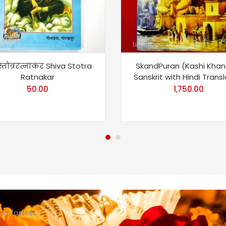
्तोत्ररत्नाकर Shiva Stotra
SkandPuran (Kashi Khan
Ratnakar
Sanskrit with Hindi Trans
50.00
1,750.00
in fastest.