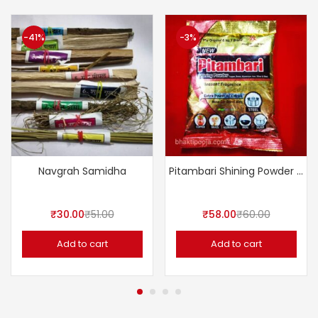
-41%
-3%
Navgrah Samidha
Pitambari Shining Powder 200gms.
₹
30.00
₹
51.00
₹
58.00
₹
60.00
Add to cart
Add to cart