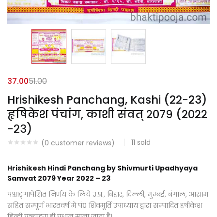
37.00
51.00
Hrishikesh Panchang, Kashi (22-23)
हृषिकेश पंचांग, काशी संवत् २०७९ (२०२२
-२३)
11
sold
(
0
customer reviews)
Hrishikesh Hindi Panchang by Shivmurti Upadhyaya
Samvat 2079 Year 2022 – 23
पश्चाङ्गापेक्षित निर्णय के लिये उ.प्र., बिहार, दिल्ली, मुम्बई, बंगाल, आसाम
सहित सम्पूर्ण भारतवर्ष में पं० शिवमूर्ति उपाध्याय द्वारा सम्पादित हषीकेश
हिन्दी पञ्चाङ्ग ही प्रधान माना जाता है।