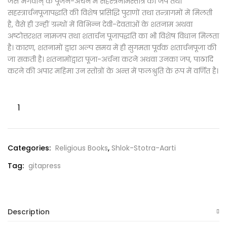
जैसे भगवान्‌ के पूजन-अर्चन में सहस्त्रनामस्तोत्र का जप तथा
सहस्त्रार्चनपूजापद्धति की विशेष प्रसिद्धि पुराणों तथा तन्त्रागमों में मिलती
है, वैसे ही उन्हीं ग्रन्थों में विभिन्न देवी-देवताओं के शतनाम अथवा
अष्टोत्तरशत नामजप तथा शतार्चन पूजापद्धति का भी विशेष विधान मिलता
है। कारण, शतनामों द्वारा अल्प समय में ही सुगमता पूर्वक शतार्चनपूजा की
जा सकती है। शतनामोंद्वारा पूजा-अर्चना करने अथवा उनका जप, पाठादि
करने की अपार महिमा उन स्तोत्रों के अन्त में फलश्रुति के रूप में वर्णित है।
Categories:
Religious Books
,
Shlok-Stotra-Aarti
Tag:
gitapress
Description