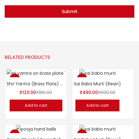
RELATED PRODUCTS
-33%
-18%
Shri Yantra (Brass Plate) श्री यंत्र
Sai Baba Murti (Resin)
₹
120.00
₹
180.00
₹
490.00
₹
600.00
Add to cart
Add to cart
-29%
-26%