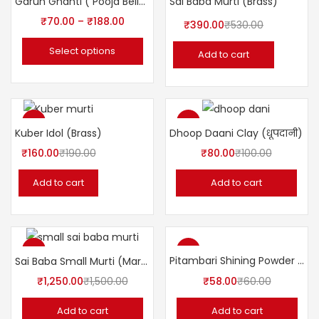
Garun Ghanti ( Pooja Bell) Brass
Sai Baba Murti (Brass)
₹
70.00
–
₹
188.00
₹
390.00
₹
530.00
Select options
Add to cart
-16%
-20%
Kuber Idol (Brass)
Dhoop Daani Clay (धूपदानी)
₹
160.00
₹
190.00
₹
80.00
₹
100.00
Add to cart
Add to cart
-17%
-3%
Pitambari Shining Powder 200gms.
Sai Baba Small Murti (Marble)
₹
1,250.00
₹
1,500.00
₹
58.00
₹
60.00
Add to cart
Add to cart