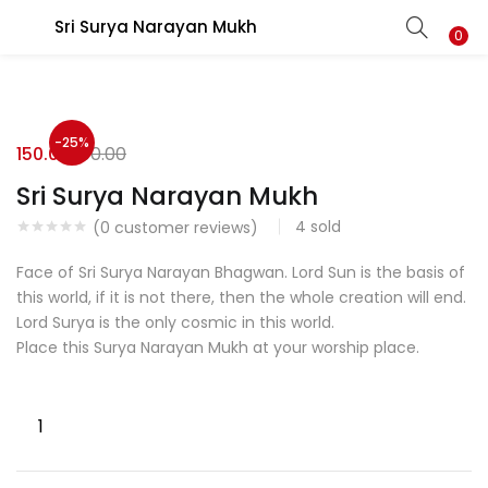
Sri Surya Narayan Mukh
LOGIN
REGISTER
0
Enter your username and password to login.
-25%
150.00
200.00
Sri Surya Narayan Mukh
4
sold
(
0
customer reviews)
Login with your Social ID
Face of Sri Surya Narayan Bhagwan. Lord Sun is the basis of
this world, if it is not there, then the whole creation will end.
Lord Surya is the only cosmic in this world.
Place this Surya Narayan Mukh at your worship place.
Remember me
Login
Lost password?