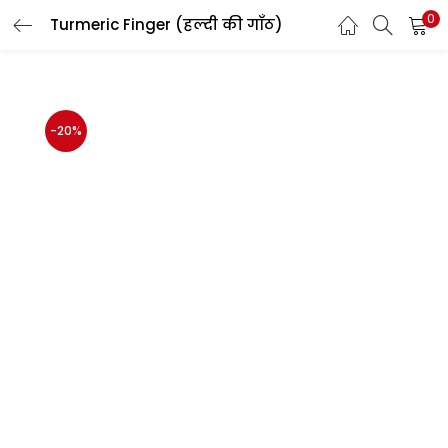
0
Turmeric Finger (हल्दी की गाँठ)
LOGIN
REGISTER
Enter your username and password to login.
-20%
Login with your Social ID
Remember me
Login
Lost password?