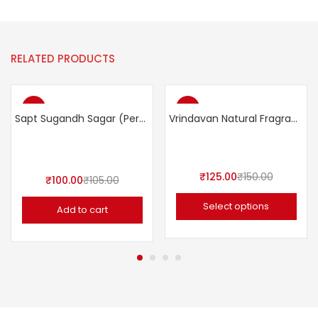
RELATED PRODUCTS
-5%
-17%
Sapt Sugandh Sagar (Perfume)
Vrindavan Natural Fragrance Spray
₹
125.00
₹
150.00
₹
100.00
₹
105.00
Select options
Add to cart