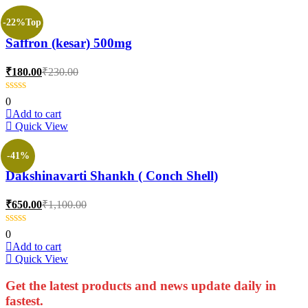
page
-22%
Top
Saffron (kesar) 500mg
Current
Original
₹
180.00
₹
230.00
price
price
is:
was:
0
₹180.00.
₹230.00.
Add to cart
Quick View
-41%
Dakshinavarti Shankh ( Conch Shell)
Current
Original
₹
650.00
₹
1,100.00
price
price
is:
was:
0
₹650.00.
₹1,100.00.
Add to cart
Quick View
Get the latest products and news update daily in
fastest.