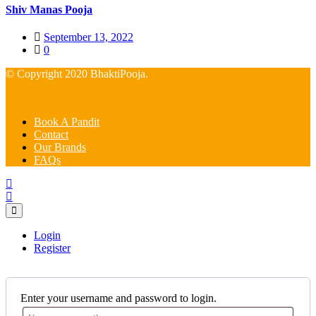
Shiv Manas Pooja
Posted
September 13, 2022
on
0
© Copyright 2020 BhaktiPooja.
Book A Pandit
Contact
Our Brands
FAQs
Login
Register
Enter your username and password to login.