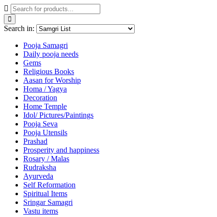
Search in:
Pooja Samagri
Daily pooja needs
Gems
Religious Books
Aasan for Worship
Homa / Yagya
Decoration
Home Temple
Idol/ Pictures/Paintings
Pooja Seva
Pooja Utensils
Prashad
Prosperity and happiness
Rosary / Malas
Rudraksha
Ayurveda
Self Reformation
Spiritual Items
Sringar Samagri
Vastu items