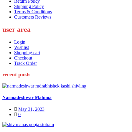
Return Policy
Shipping Policy
Terms & Conditions
Customers Reviews
user area
Login
Wishlist
Shopping cart
Checkout
Track Order
recent posts
Narmadeshwar Mahima
Posted
May 31, 2023
on
0