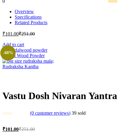
0
Overview
Specifications
Related Products
Current
Original
₹
101.00
₹
251.00
price
price
is:
was:
Add to cart
₹101.00.
₹251.00.
-60%
Sandal Wood Powder
Rudraksha Kantha
Vastu Dosh Nivaran Yantra
(
0
customer reviews)
39
sold
Current
Original
₹
101.00
₹
251.00
price
price