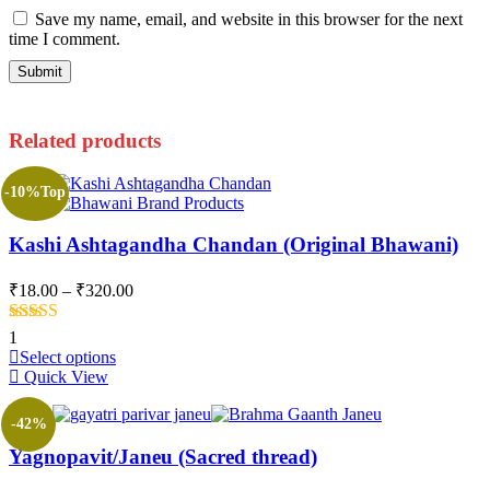
Save my name, email, and website in this browser for the next
time I comment.
Related products
-10%
Top
Kashi Ashtagandha Chandan (Original Bhawani)
Price
₹
18.00
–
₹
320.00
range:
₹18.00
Rated
5.00
1
through
out of 5
This
Select options
₹320.00
product
Quick View
has
multiple
-42%
variants.
Yagnopavit/Janeu (Sacred thread)
The
options