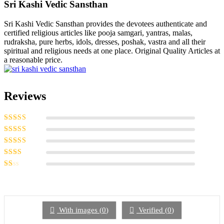
Sri Kashi Vedic Sansthan
Sri Kashi Vedic Sansthan provides the devotees authenticate and
certified religious articles like pooja samgari, yantras, malas,
rudraksha, pure herbs, idols, dresses, poshak, vastra and all their
spiritual and religious needs at one place. Original Quality Articles at
a reasonable price.
Reviews
Rated
5
out of
5
Rated
4
out
of 5
Rated
3
out of 5
Rated
2
out
Rated
of 5
1
out
of
5
With images (
0
)
Verified (
0
)