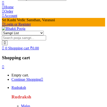
Home
Order
Account
Sri Kashi Vedic Sansthan, Varanasi
Login or Register
0
Shopping cart
₹
0.00
Shopping cart
Empty cart.
Continue Shopping
Rudraksh
Rudraksh
Malas