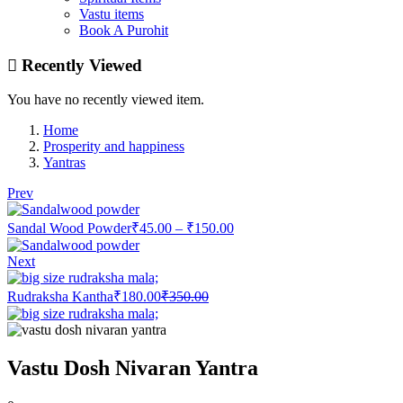
Vastu items
Book A Purohit
Recently Viewed
You have no recently viewed item.
Home
Prosperity and happiness
Yantras
Prev
Price
Sandal Wood Powder
₹
45.00
–
₹
150.00
range:
₹45.00
Next
through
Current
Original
₹150.00
Rudraksha Kantha
₹
180.00
₹
350.00
price
price
is:
was:
₹180.00.
₹350.00.
Vastu Dosh Nivaran Yantra