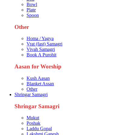
Bowl
Plate
Spoon
Other
Homa / Yagya
Vrat (fast) Samagri
Vivah Samagri
Book A Purohit
Aasan for Worship
Kush Aasan
Blanket Assan
Other
Shringar Samagri
Shringar Samagri
Mukut
Poshak
Laddu Gopal
Lakshmi Ganesh