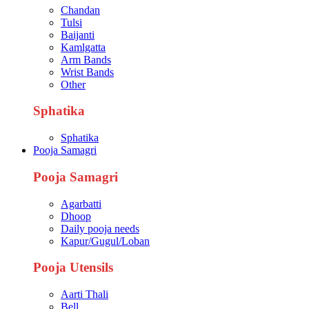
Chandan
Tulsi
Baijanti
Kamlgatta
Arm Bands
Wrist Bands
Other
Sphatika
Sphatika
Pooja Samagri
Pooja Samagri
Agarbatti
Dhoop
Daily pooja needs
Kapur/Gugul/Loban
Pooja Utensils
Aarti Thali
Bell