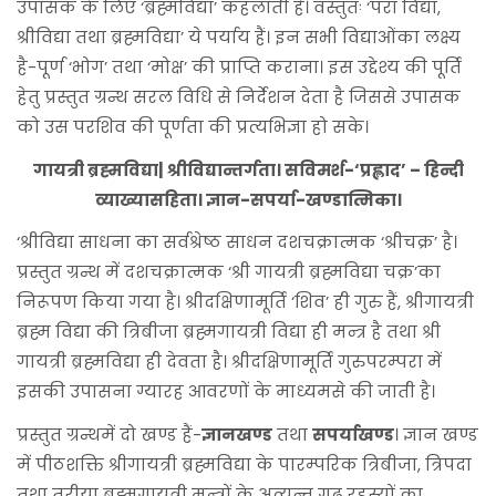
उपासक के लिए ‘ब्रह्मविद्या’ कहलाती है। वस्तुतः ‘परा विद्या,
श्रीविद्या तथा ब्रह्मविद्या’ ये पर्याय हैं। इन सभी विद्याओंका लक्ष्य
है-पूर्ण ‘भोग’ तथा ‘मोक्ष’ की प्राप्ति कराना। इस उद्देश्य की पूर्ति
हेतु प्रस्तुत ग्रन्थ सरल विधि से निर्देशन देता है जिससे उपासक
को उस परशिव की पूर्णता की प्रत्यभिज्ञा हो सके।
गायत्री ब्रह्मविद्या| श्रीविद्यान्तर्गता। सविमर्श-‘प्रह्लाद’ – हिन्दी
व्याख्यासहिता। ज्ञान-सपर्या-खण्डात्मिका।
‘श्रीविद्या साधना का सर्वश्रेष्ठ साधन दशचक्रात्मक ‘श्रीचक्र’ है।
प्रस्तुत ग्रन्थ में दशचक्रात्मक ‘श्री गायत्री ब्रह्मविद्या चक्र’का
निरूपण किया गया है। श्रीदक्षिणामूर्ति ‘शिव’ ही गुरु हैं, श्रीगायत्री
ब्रह्म विद्या की त्रिबीजा ब्रह्मगायत्री विद्या ही मन्त्र है तथा श्री
गायत्री ब्रह्मविद्या ही देवता है। श्रीदक्षिणामूर्ति गुरुपरम्परा में
इसकी उपासना ग्यारह आवरणों के माध्यमसे की जाती है।
प्रस्तुत ग्रन्थमें दो खण्ड हैं-
ज्ञानखण्ड
तथा
सपर्याखण्ड
। ज्ञान खण्ड
में पीठशक्ति श्रीगायत्री ब्रह्मविद्या के पारम्परिक त्रिबीजा, त्रिपदा
तथा तुरीया ब्रह्मगायत्री मन्त्रों के अत्यन्त गूढ़ रहस्यों का