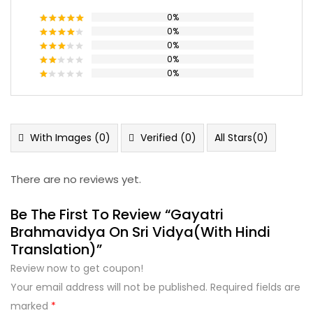
0%
0%
Rated
5
out of 5
0%
Rated
4
out of 5
0%
Rated
3
out
0%
Rated
of 5
2
Rated
out
1
of 5
out
of
5
With Images (
0
)
Verified (
0
)
All Stars(
0
)
There are no reviews yet.
Be The First To Review “Gayatri
Brahmavidya On Sri Vidya(with Hindi
Translation)”
Review now to get coupon!
Your email address will not be published.
Required fields are
marked
*