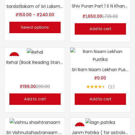
-4%
Shiv Puran Part 1 S N Khandelwal
Sardatilakam of Sri Laksmana DesiKendra (Sanskrit Book)
₹
150.00
–
₹
240.00
₹
1,650.00
1,725.00
Select options
Add to cart
-33%
Rehal (Book Reading Stand)
Sri Ram Naam Lekhan Pustika (Free)
₹
0.00
₹
199.00
299.00
2
Rated
4.50
out of 5
Add to cart
Add to cart
-29%
Sri VishnuSahastranaam श्रीविष्णुसहस्रनाम [शांकरभाष्य-हिन्दी-अनुवादसहित ]
Janm Patrika ( for astrologers)