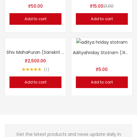
₹
50.00
₹
15.00
21.00
Add to cart
Add to cart
Shiv MahaPuran (Sanskrit Hindi Sampoorn)
Adityahriday Stotram (अदित्यहृदयस्तोत्रम् )
₹
2,500.00
₹
5.00
1
Rated
5.00
out of 5
Add to cart
Add to cart
Get the latest products and news update daily in