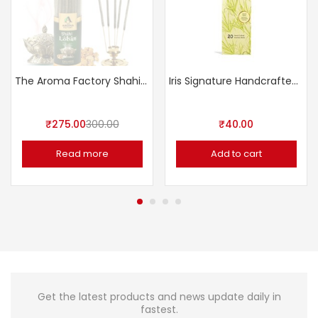
The Aroma Factory Shahi Loban Incense Sticks Agarbatti
Iris Signature Handcrafted Incense Sticks (Set of 20)
₹
275.00
300.00
₹
40.00
Read more
Add to cart
Get the latest products and news update daily in
fastest.