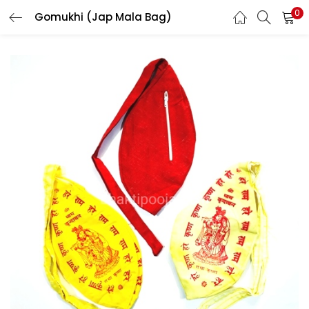
0
Gomukhi (Jap Mala Bag)
LOGIN
REGISTER
Enter your username and password to login.
Login with your Social ID
Remember me
Login
Lost password?