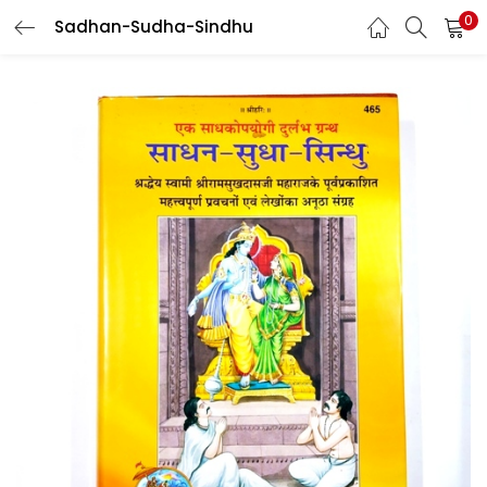
0
Sadhan-Sudha-Sindhu
LOGIN
REGISTER
Enter your username and password to login.
Login with your Social ID
Remember me
Login
Lost password?