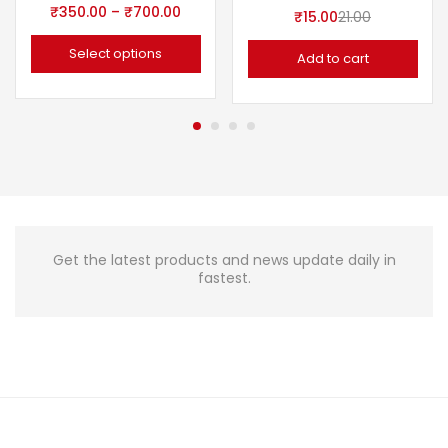
₹
350.00
–
₹
700.00
₹
15.00
21.00
Select options
Add to cart
Get the latest products and news update daily in
fastest.