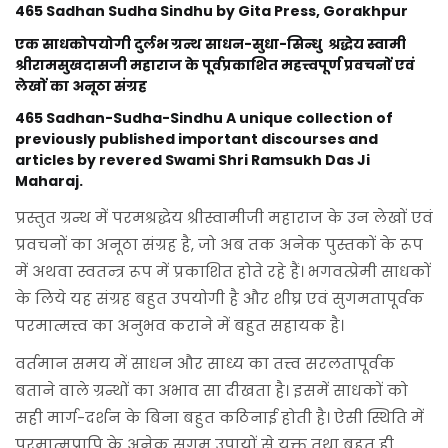
465 Sadhan Sudha Sindhu by Gita Press, Gorakhpur
एक साधकोपयोगी दुर्लभ ग्रन्थ साधन-सुधा-सिन्धु श्रद्धेय स्वामी
श्रीरामसुखदासजी महाराज के पूर्वप्रकाशित महत्त्वपूर्ण प्रवचनों एवं
लेखों का अनूठा संग्रह
465 Sadhan-Sudha-Sindhu A unique collection of
previously published important discourses and
articles by revered Swami Shri Ramsukh Das Ji
Maharaj.
प्रस्तुत ग्रन्थ में परमश्रद्धेय श्रीस्वामीजी महाराज के उन लेखों एवं
प्रवचनों का अनूठा संग्रह है, जो अब तक अनेक पुस्तकों के रूप
में अथवा स्वतन्त्र रूप में प्रकाशित होते रहे हैं। भगवत्प्रेमी साधकों
के लिये यह संग्रह बहुत उपयोगी है और शीघ्र एवं सुगमतापूर्वक
परमात्मत्त्व का अनुभव कराने में बहुत सहायक है।
वर्तमान समय में साधन और साध्य का तत्त्व सरलतापूर्वक
बताने वाले ग्रन्थों का अभाव सा दीखता है। इसमें साधकों को
सही मार्ग-दर्शन के बिना बहुत कठिनाई होती है। ऐसी स्थिति में
परमात्मप्रापि के अनेक सुगम उपायों से युक्त तथा बहुत ही