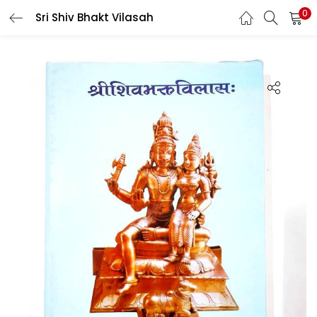
0
Sri Shiv Bhakt Vilasah
LOGIN
REGISTER
Enter your username and password to login.
Login with your Social ID
Remember me
Login
Lost password?