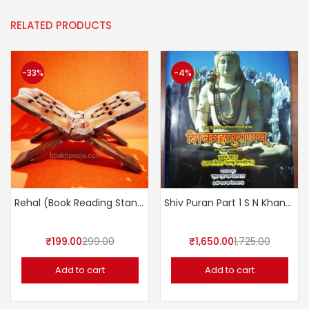
RELATED PRODUCTS
-33%
-4%
Rehal (Book Reading Stand)
Shiv Puran Part 1 S N Khandelwal
₹
199.00
299.00
₹
1,650.00
1,725.00
Add to cart
Add to cart